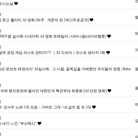
 오시는날
상
 최고 퀄리티 AI 영화 [허주 : 개문의 장 2부] [무료공개]
상
NEY즘 실사화 시네마틱 AI 영화 트레일러 | 샤머니즘(네이버웹툰)
상
쌀먹 권장 게임 라스트 판타지!!!! ｜AI 드라마｜라스트 판타지 1화
상
Film] '로보트 태권브이' AI실사화 : 그 시절, 골목길을 지배했던 우리들의 영웅 | Robo
상
: 1636 병자호란에 떨어진 대한민국 특전부대 최종화 [AI 단편 영화]
직
가수 강서우 노래 5곡 모음 – 가버린 그대 / 내 삶의 빛 외 3곡
직
노래-내가 느낀 "부산택시"
상