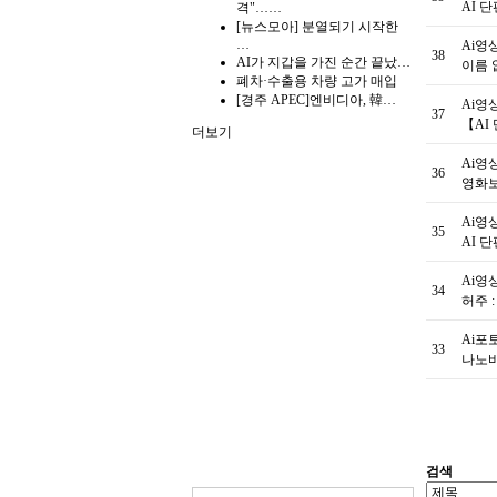
AI 단편
격"……
[뉴스모아] 분열되기 시작한
…
Ai영
38
AI가 지갑을 가진 순간 끝났…
이름 없
폐차·수출용 차량 고가 매입
[경주 APEC]엔비디아, 韓…
Ai영
37
【AI
더보기
Ai영
36
영화보
Ai영
35
AI 
Ai영
34
허주 
Ai포
33
나노바
검색