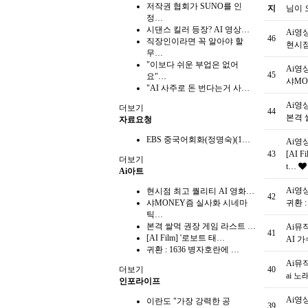
저작권 협회가 SUNO를 인
지
님이
정…
시댄스 킬러 등장? AI 영상…
Ai영
46
직장인이라면 꼭 알아야 할
현시점
무…
"이보다 쉬운 부업은 없어
Ai영
45
요"…
샤MO
"AI 사주로 돈 번다는거 사…
Ai영
더보기
44
본격 
자료요청
EBS 중국어회화(정명숙)(1…
Ai영
43
[AI 
더보기
t…
Ai아트
Ai영
현시점 최고 퀄리티 AI 영화…
42
샤MONEY즘 실사화 시네마
귀환 
틱…
본격 쌀먹 권장 게임 라스트 …
Ai뮤
41
[AI Film] '로보트 태…
AI 
귀환 : 1636 병자호란에 …
Ai뮤
더보기
40
ai 
인포라이프
Ai영
이란도 "가장 강력한 공
39