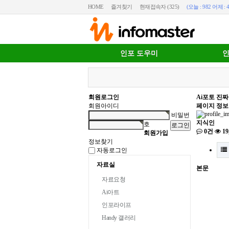
HOME
즐겨찾기
현재접속자 (325)
(오늘 : 982 어제 : 4
인포 도우미
인
회원로그인
Ai포토
진짜
회원아이디
페이지 정보
비밀번
지식인
호
0건
19
회원가입
정보찾기
자동로그인
자료실
본문
자료요청
Ai아트
인포라이프
Handy 갤러리