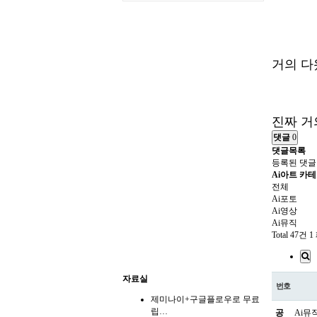
거의 다
진짜 거
댓글
0
댓글목록
등록된 댓글
Ai아트 카
전체
Ai포토
Ai영상
Ai뮤직
Total 47건
1
자료실
번호
제미나이+구글플로우로 무료
립…
공
Ai뮤