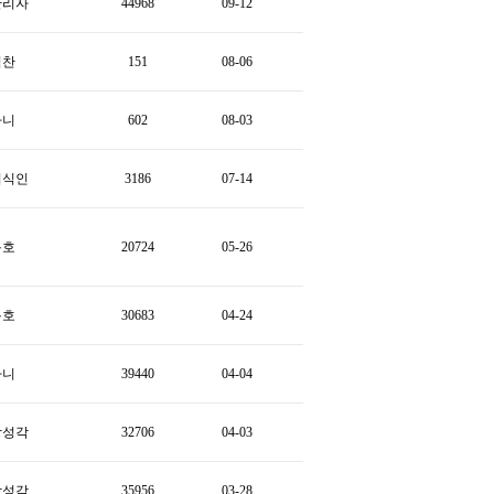
관리자
44968
09-12
힘찬
151
08-06
하니
602
08-03
지식인
3186
07-14
용호
20724
05-26
용호
30683
04-24
하니
39440
04-04
강성각
32706
04-03
강성각
35956
03-28