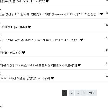
영화 [제로] (AI Short Film [ZERO])
상
는 당신을 기억합니다 | 단편영화 ‘파편’ (Fragment) [AI Film] | 2025 독립운동…
상
 단편영화】 | 퍼센티지
상
다 더 영화 같은 AI 로판 시리즈 - 제1화: 단두대 위에서 핀 장미
상
단편영화 : 레드라인
상
: 개문의 장 | 국내 최초 100% AI 프로덕션 장편영화 [무료공개]
토
나나야 사진 모델을 동양인으로 바꿔줘
1
2
3
4
맨끝