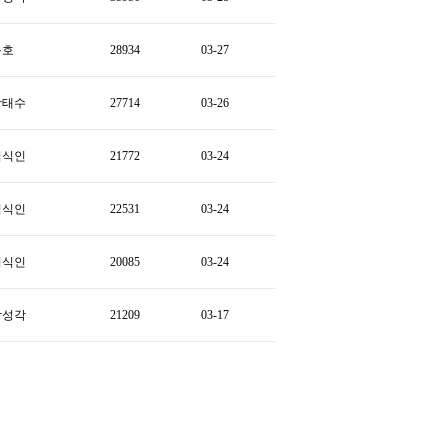
용호
28934
03-27
왕태수
27714
03-26
지식인
21772
03-24
지식인
22531
03-24
지식인
20085
03-24
강성각
21209
03-17