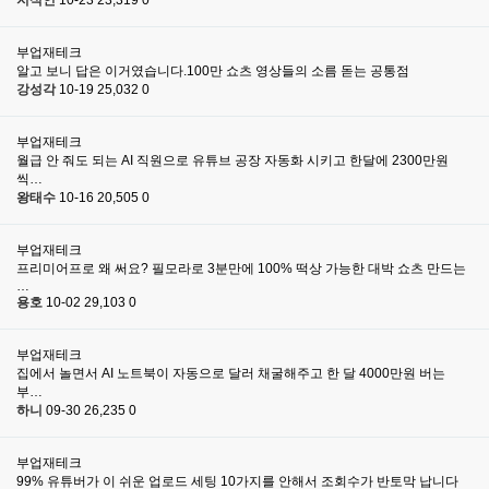
지식인
10-23
23,319
0
부업재테크
알고 보니 답은 이거였습니다.100만 쇼츠 영상들의 소름 돋는 공통점
강성각
10-19
25,032
0
부업재테크
월급 안 줘도 되는 AI 직원으로 유튜브 공장 자동화 시키고 한달에 2300만원
씩…
왕태수
10-16
20,505
0
부업재테크
프리미어프로 왜 써요? 필모라로 3분만에 100% 떡상 가능한 대박 쇼츠 만드는
…
용호
10-02
29,103
0
부업재테크
집에서 놀면서 AI 노트북이 자동으로 달러 채굴해주고 한 달 4000만원 버는
부…
하니
09-30
26,235
0
부업재테크
99% 유튜버가 이 쉬운 업로드 세팅 10가지를 안해서 조회수가 반토막 납니다