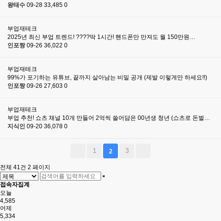
왕태수
09-28
33,485
0
부업재테크
2025년 최신 부업 트렌드! ????딱 1시간! 핸드폰만 만져도 월 150만원…
인포짱
09-26
36,022
0
부업재테크
99%가 포기하는 유튜브, 끝까지 살아남는 비밀 공개 (제발 이렇게만 하세요!!)
인포짱
09-26
27,603
0
부업재테크
부업 추천! 쇼츠 채널 10개 만들어 2억씩 쓸어담은 00년생 청년 (쇼츠로 돈벌…
지식인
09-20
36,078
0
1
3
2
전체 41건
2 페이지
접속자집계
오늘
4,585
어제
5,334