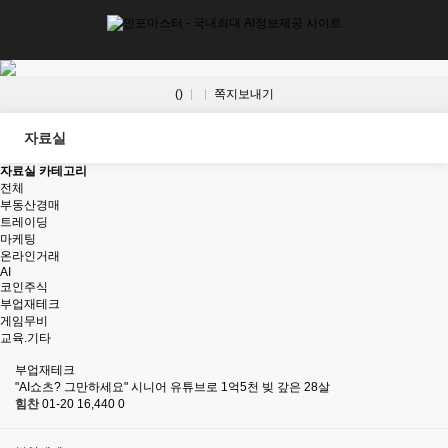
()
쪽지보내기
자료실
자료실 카테고리
전체
부동산경매
트레이딩
마케팅
온라인거래
AI
코인주식
부업재테크
게임무비
교육.기타
부업재테크
"AI쇼츠? 그만하세요" 시니어 유튜브로 1억5천 빚 갚은 28살
힘찬
01-20
16,440
0