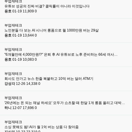
부업재테크
유튜브 성공의 진짜 비결? 클릭률이 아니라 이것입니다
용호
01-19
11,809
0
부업재테크
노인분들 다 보는 AI 시니어 롱폼으로 월 1000만원 버는 29살
용호
01-19
13,644
0
부업재테크
"6개월만에 4,000만원!?" 은퇴 후 AI 유튜브로 노후 준비하는 66세 여사…
용호
01-19
10,083
0
부업재테크
회사도 안가고 뉴스 한줄 복붙하고 10억 버는 달러 ATM기
강성각
12-26
14,338
0
부업재테크
'26년에는 돈 되는 채널 하세요' 모두가 쇼츠할 때 한달 1개 롱폼 올리고 대박…
하니
12-07
17,696
0
부업재테크
소싱 못해도 됨! AI가 월 1억 버는 상품 다 찾아줌