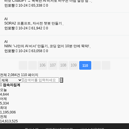
바보 ChatGPT → 똑똑한 AI 비서로 바꾸는 마법 설정 법".
인포짱
10-24
65,338
0
AI
SORA2 프롬프트, 자서전 챗봇 만들기
인포짱
10-24
61,942
0
AI
N8N: '나만의 AI 비서' 만들기, 코딩 없이 10분 만에 뚝딱!
인포짱
10-24
63,058
0
106
107
108
109
110
전체 2,084건
110 페이지
접속자집계
오늘
4,644
어제
5,334
최대
1,195,006
전체
14,613,525