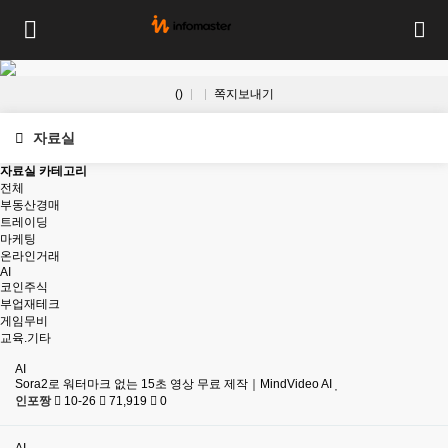
()
쪽지보내기
자료실
자료실 카테고리
전체
부동산경매
트레이딩
마케팅
온라인거래
AI
코인주식
부업재테크
게임무비
교육.기타
AI
Sora2로 워터마크 없는 15초 영상 무료 제작｜MindVideo AI
인포짱
10-26
71,919
0