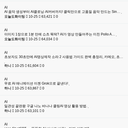
AI
AI 음악 생성부터 AI클로닝·AI커버까지! 클릭만으로 고품질 음악 만드는 Sin…
오늘도화이팅
10-25
63,421
0
AI
이미지 1장으로 1분 만에 쇼츠 뚝딱? AI가 영상 만들어주는 미친 Pollo A…
오늘도화이팅
10-25
64,034
0
AI
초보자도 30초만에 AI영상제작 소라 2 사용법 가이드 완벽 총정리, 카메오, 초…
하니
10-25
61,604
0
AI
무료 AI 애니메이션 이젠 Grok으로 끝낸다!
하니
10-25
63,867
0
AI
일관성 끝판왕 구글 나노 바나나 클링AI 영상 활용 방법.
하니
10-25
63,101
0
AI