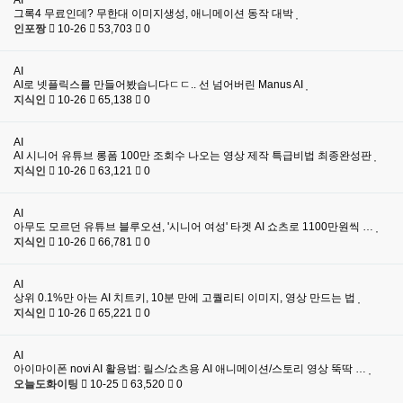
AI
그록4 무료인데? 무한대 이미지생성, 애니메이션 동작 대박
인포짱
10-26
53,703
0
AI
AI로 넷플릭스를 만들어봤습니다ㄷㄷ.. 선 넘어버린 Manus AI
지식인
10-26
65,138
0
AI
AI 시니어 유튜브 롱폼 100만 조회수 나오는 영상 제작 특급비법 최종완성판
지식인
10-26
63,121
0
AI
아무도 모르던 유튜브 블루오션, '시니어 여성' 타겟 AI 쇼츠로 1100만원씩 …
지식인
10-26
66,781
0
AI
상위 0.1%만 아는 AI 치트키, 10분 만에 고퀄리티 이미지, 영상 만드는 법
지식인
10-26
65,221
0
AI
아이마이폰 novi AI 활용법: 릴스/쇼츠용 AI 애니메이션/스토리 영상 뚝딱 …
오늘도화이팅
10-25
63,520
0