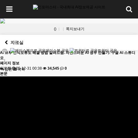
()
쪽지보내기
자료실
페이스북 공유
트위터 공유
AI
브루 인식오류도 해결 방법 알려드림. 자연스러운 AI 성우 만들기: 구글 AI 스튜디
오
페이지 정보
인포짱
25-12-31 00:38
34,545
0
답변
목록
본문