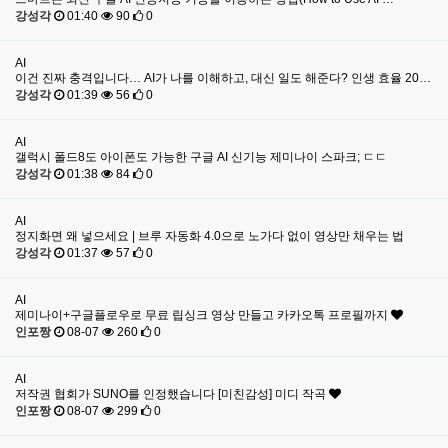
강성각
01:40
90
0
AI
이건 진짜 충격입니다… AI가 나를 이해하고, 대신 일도 해준다? 인생 효율 20…
강성각
01:39
56
0
AI
갤럭시 폴드8도 아이폰도 가능한 구글 AI 신기능 제미나이 스파크; ㄷㄷ
강성각
01:38
84
0
AI
정지화면 왜 넣으세요 | 브루 자동화 4.0으로 노가다 없이 영상만 채우는 법
강성각
01:37
57
0
AI
제미나이+구글플로우로 무료 립싱크 영상 만들고 카카오톡 프로필까지
인포짱
08-07
260
0
AI
저작권 협회가 SUNO를 인정했습니다 [미친감성] 미디 작곡
인포짱
08-07
299
0