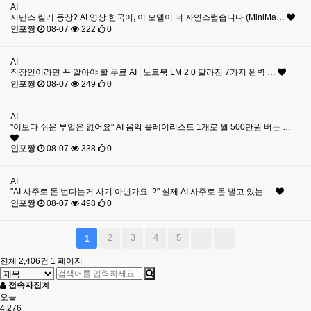
AI
시댄스 킬러 등장? AI 영상 한국어, 이 모델이 더 자연스럽습니다 (MiniMa…
인포짱
08-07
222
0
AI
직장인이라면 꼭 알아야 할 무료 AI | 노트북 LM 2.0 달라진 7가지 완벽 …
인포짱
08-07
249
0
AI
"이보다 쉬운 부업은 없어요" AI 음악 플레이리스트 1개로 월 500만원 버는 …
인포짱
08-07
338
0
AI
"AI 사주로 돈 번다는거 사기 아닌가요..?" 실제 AI 사주로 돈 벌고 있는 …
인포짱
08-07
498
0
2
3
4
5
1
전체 2,406건
1 페이지
접속자집계
오늘
4,276