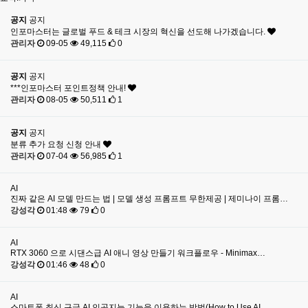
공지
공지
인포마스터는 글로벌 푸드 & 테크 시장의 혁신을 선도해 나가겠습니다.
관리자
09-05
49,115
0
공지
공지
***인포마스터 포인트정책 안내!
관리자
08-05
50,511
1
공지
공지
분류 추가 요청 신청 안내
관리자
07-04
56,985
1
AI
진짜 같은 AI 모델 만드는 법 | 모델 생성 프롬프트 무한제공 | 제미나이 프롬…
강성각
01:48
79
0
AI
RTX 3060 으로 시댄스급 AI 애니 영상 만들기 워크플로우 - Minimax…
강성각
01:46
48
0
AI
스마트폰 최신 구글 AI 인공지능 기능을 이용하는 방법(How to Use AI …