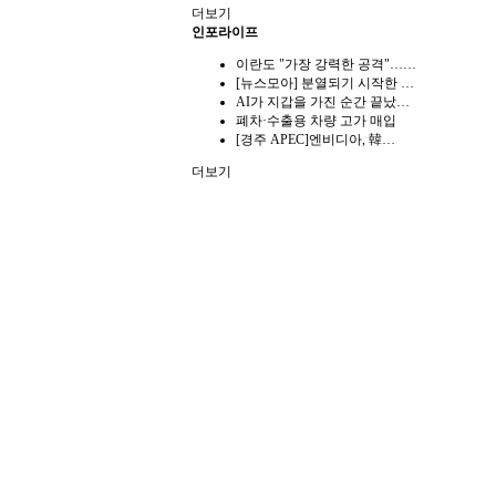
더보기
인포라이프
이란도 "가장 강력한 공격"……
[뉴스모아] 분열되기 시작한 …
AI가 지갑을 가진 순간 끝났…
폐차·수출용 차량 고가 매입
[경주 APEC]엔비디아, 韓…
더보기