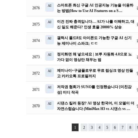
스마트폰 최신 구글 AI 인공지능 기능을 이용하
AI
2076
는 방법(How to Use AI Features on a S…
이건 진짜 충격입니다… AI가 나를 이해하고, 대
AI
2075
신 일도 해준다? 인생 효율 20000% 상승
갤럭시 폴드8도 아이폰도 가능한 구글 AI 신기
AI
2074
능 제미나이 스파크; ㄷㄷ
정지화면 왜 넣으세요 | 브루 자동화 4.0으로 노
AI
2073
가다 없이 영상만 채우는 법
제미나이+구글플로우로 무료 립싱크 영상 만들
AI
2072
고 카카오톡 프로필까지
저작권 협회가 SUNO를 인정했습니다 [미친감
AI
2071
성] 미디 작곡
시댄스 킬러 등장? AI 영상 한국어, 이 모델이 더
AI
2070
자연스럽습니다 (MiniMax H3 vs 시댄스 vs …
1
2
3
4
5
6
7
8