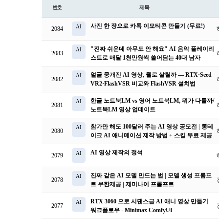
번호
제목
사진 한 장으로 카톡 이모티콘 만들기 (무료!)
AI
2084
"진짜 쉬운데 아무도 안 해요" AI 음악 플레이리
AI
2083
스트로 매달 1천만원씩 쓸어담는 40대 남자
얼굴 뭉개진 AI 영상, 뭘로 살릴까 — RTX·Seed
AI
2082
VR2·FlashVSR 비교와 FlashVSR 설치법
한글 노트북LM vs 영어 노트북LM, 뭐가 다를까/
AI
2081
노트북LM 영상 업데이트
참가만 해도 100달러 주는 AI 영상 공모전 | 롱테
AI
2080
이크 AI 애니메이션 제작 방법 + 스킬 무료 제공
AI 영상 제작의 정석
AI
2079
진짜 같은 AI 모델 만드는 법 | 모델 생성 프롬프
AI
2078
트 무한제공 | 제미나이 프롬프트
RTX 3060 으로 시댄스급 AI 애니 영상 만들기
AI
2077
워크플로우 - Minimax ComfyUI