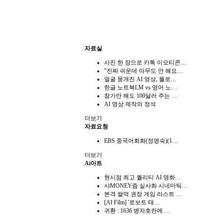
자료실
사진 한 장으로 카톡 이모티콘…
"진짜 쉬운데 아무도 안 해요…
얼굴 뭉개진 AI 영상, 뭘로…
한글 노트북LM vs 영어 노…
참가만 해도 100달러 주는 …
AI 영상 제작의 정석
더보기
자료요청
EBS 중국어회화(정명숙)(1…
더보기
Ai아트
현시점 최고 퀄리티 AI 영화…
샤MONEY즘 실사화 시네마틱…
본격 쌀먹 권장 게임 라스트 …
[AI Film] '로보트 태…
귀환 : 1636 병자호란에 …