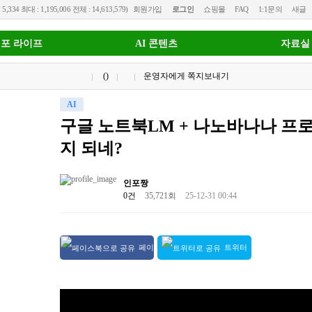
 5,334 최대 : 1,195,006 전체 : 14,613,579)
회원가입
로그인
쇼핑몰
FAQ
1:1문의
새글
포 라이프
AI 콘텐츠
자료실
()
운영자에게 쪽지보내기
AI
구글 노트북LM + 나노바나나 프로
지 되네?
인포짱
0건
35,721회
25-12-31 00:44
페이
트위터
스북 공유
공유