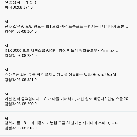
AI 영상 제작의 정석
하니
00:08
174
0
AI
진짜 같은 AI 모델 만드는 법 | 모델 생성 프롬프트 무한제공 | 제미나이 프롬…
강성각
08-08
264
0
AI
RTX 3060 으로 시댄스급 AI 애니 영상 만들기 워크플로우 - Minimax…
강성각
08-08
284
0
AI
스마트폰 최신 구글 AI 인공지능 기능을 이용하는 방법(How to Use AI …
강성각
08-08
331
0
AI
이건 진짜 충격입니다… AI가 나를 이해하고, 대신 일도 해준다? 인생 효율 20…
강성각
08-08
290
0
AI
갤럭시 폴드8도 아이폰도 가능한 구글 AI 신기능 제미나이 스파크; ㄷㄷ
강성각
08-08
313
0