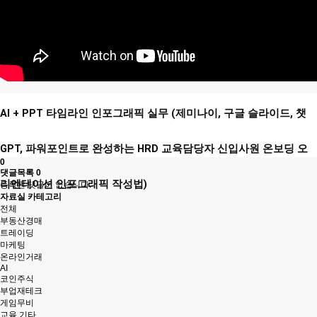
AI + PPT 타임라인 인포그래픽 실무 (제미나이, 구글 슬
라이드, 챗
GPT, 파워포인트로 완성하는 HRD 교육담당자 신입사원 온보딩 오
0
댓글목록
0
리엔테이션 인포그래픽 작성법)
등록된 댓글이 없습니다.
자료실 카테고리
전체
부동산경매
트레이딩
마케팅
온라인거래
AI
코인주식
부업재테크
게임무비
교육.기타