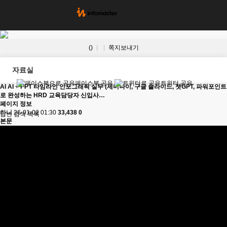
()
쪽지보내기
자료실
페이스북 공유
트위터 공유
AI
AI + PPT 타임라인 인포그래픽 실무 (제미나이, 구글 슬라이드, 챗GPT, 파워포인트
로 완성하는 HRD 교육담당자 신입사…
페이지 정보
하니
26-01-02 01:30
33,438
0
답변
검색
목록
본문