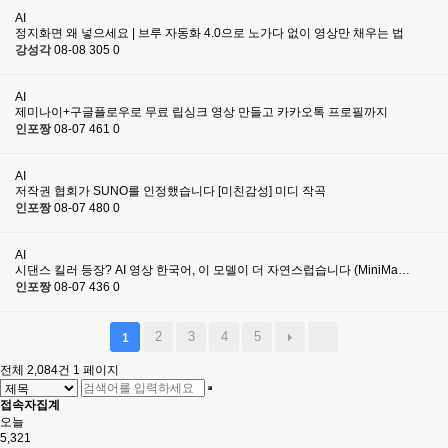
AI
정지화면 왜 넣으세요 | 브루 자동화 4.0으로 노가다 없이 영상만 채우는 법
강성각
08-08
305
0
AI
제미나이+구글플로우로 무료 립싱크 영상 만들고 카카오톡 프로필까지
인포짱
08-07
461
0
AI
저작권 협회가 SUNO를 인정했습니다 [미친감성] 미디 작곡
인포짱
08-07
480
0
AI
시댄스 킬러 등장? AI 영상 한국어, 이 모델이 더 자연스럽습니다 (MiniMa…
인포짱
08-07
436
0
2
3
4
5
1
전체 2,084건
1 페이지
접속자집계
오늘
5,321