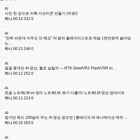
AI
사진 한 장으로 카톡 이모티콘 만들기 (무료!)
하니
00:14
332
0
AI
"진짜 쉬운데 아무도 안 해요" AI 음악 플레이리스트로 매달 1천만원씩 쓸어담
는…
하니
00:13
248
0
AI
얼굴 뭉개진 AI 영상, 뭘로 살릴까 — RTX·SeedVR2·FlashVSR 비…
하니
00:12
252
0
AI
한글 노트북LM vs 영어 노트북LM, 뭐가 다를까/ 노트북LM 영상 업데이트
하니
00:11
223
0
AI
참가만 해도 100달러 주는 AI 영상 공모전 | 롱테이크 AI 애니메이션 제작 …
하니
00:10
263
0
AI