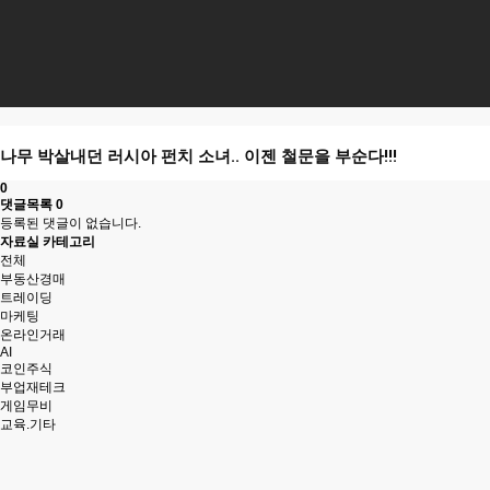
나무 박살내던 러시아 펀치 소녀.. 이젠 철문을 부순다!!!
0
댓글목록
0
등록된 댓글이 없습니다.
자료실 카테고리
전체
부동산경매
트레이딩
마케팅
온라인거래
AI
코인주식
부업재테크
게임무비
교육.기타