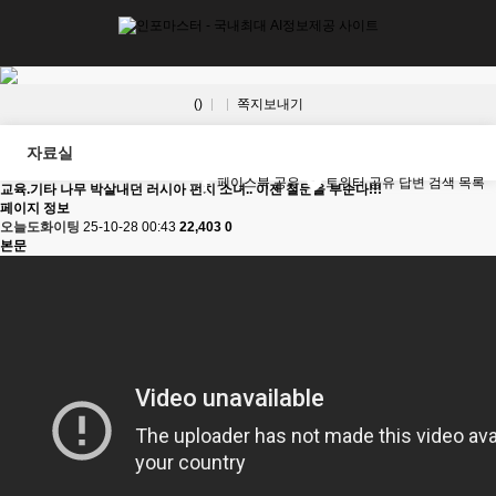
()
쪽지보내기
자료실
페이스북 공유
트위터 공유
답변
검색
목록
교육.기타
나무 박살내던 러시아 펀치 소녀.. 이젠 철문을 부순다!!!
페이지 정보
오늘도화이팅
25-10-28 00:43
22,403
0
본문