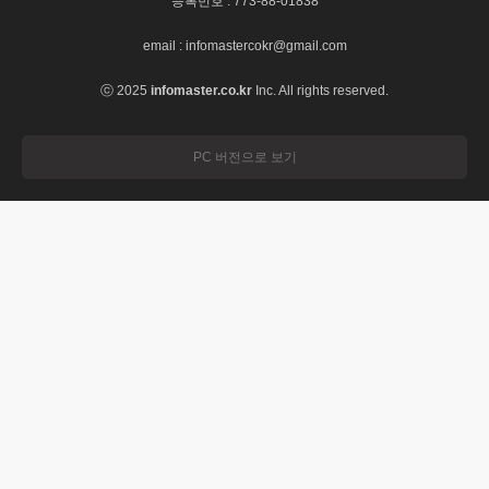
등록번호 : 773-88-01838
email : infomastercokr@gmail.com
ⓒ 2025
infomaster.co.kr
Inc. All rights reserved.
PC 버전으로 보기