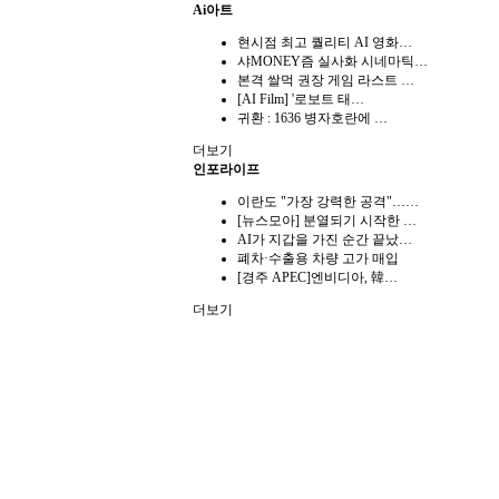
Ai아트
현시점 최고 퀄리티 AI 영화…
샤MONEY즘 실사화 시네마틱…
본격 쌀먹 권장 게임 라스트 …
[AI Film] '로보트 태…
귀환 : 1636 병자호란에 …
더보기
인포라이프
이란도 "가장 강력한 공격"……
[뉴스모아] 분열되기 시작한 …
AI가 지갑을 가진 순간 끝났…
폐차·수출용 차량 고가 매입
[경주 APEC]엔비디아, 韓…
더보기