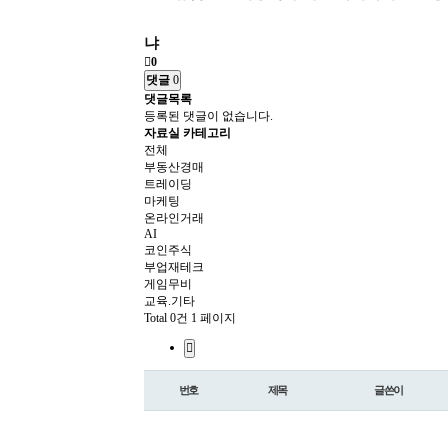
냐
0
댓글
0
댓글목록
등록된 댓글이 없습니다.
자료실 카테고리
전체
부동산경매
트레이딩
마케팅
온라인거래
AI
코인주식
부업재테크
게임무비
교육.기타
Total 0건
1 페이지
번호
제목
글쓴이