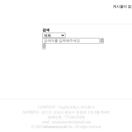
게시물이 없
검색
COMPANY : 거남에프에스 주식회사
ADDRESS : 경기도 성남시 분당구 운중로 124, 8층 804호
등록번호 : 773-88-01838
email : infomastercokr@gmail.com
ⓒ 2025
infomaster.co.kr
Inc. All rights reserved.