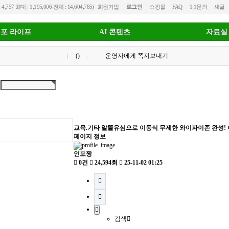
 4,757 최대 : 1,195,006 전체 : 14,604,785)
회원가입
로그인
쇼핑몰
FAQ
1:1문의
새글
포 라이프
AI 콘텐츠
자료실
()
운영자에게 쪽지보내기
교육.기타
알뜰유심으로 이동식 무제한 와이파이존 완성! 
페이지 정보
인포짱
0건
24,594회
25-11-02 01:25
검색