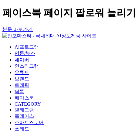
페이스북 페이지 팔로워 늘리기
본문 바로가기
Ai프로그램
언론/뉴스
네이버
인스타그램
유튜브
브랜드
트래픽
틱톡
페이스북
CATEGORY
텔레그램
플레이스
스마트스토어
쓰레드