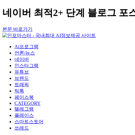
네이버 최적2+ 단계 블로그 포
본문 바로가기
Ai프로그램
언론/뉴스
네이버
인스타그램
유튜브
브랜드
트래픽
틱톡
페이스북
CATEGORY
텔레그램
플레이스
스마트스토어
쓰레드